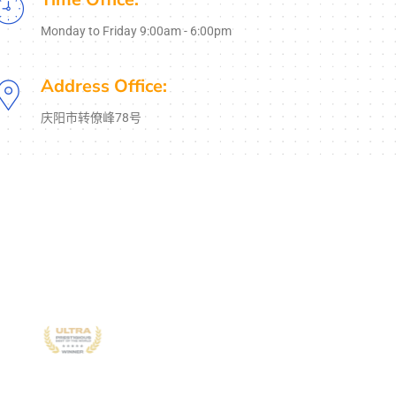
Monday to Friday 9:00am - 6:00pm
Address Office:
庆阳市转僚峰78号