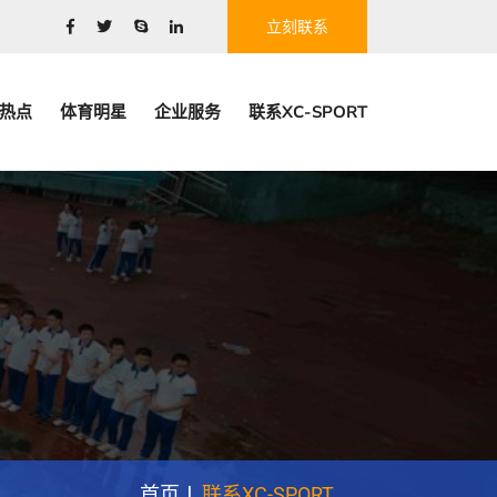
立刻联系
热点
体育明星
企业服务
联系XC-SPORT
首页
联系XC-SPORT