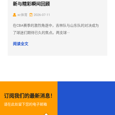
新与精彩瞬间回顾
xc体育
2026-07-11
在CBA赛季的激烈角逐中，吉林队与山东队的对决成为
了球迷们期待已久的焦点。两支球···
阅读全文
订阅我们的最新消息！
请在此处留下您的电子邮箱