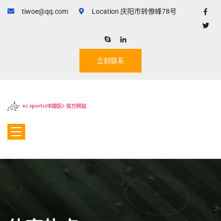
tiwoe@qq.com
Location 庆阳市转僚峰78号
立刻联系