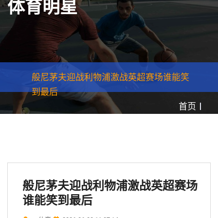
体育明星
般尼茅夫迎战利物浦激战英超赛场谁能笑
到最后
首页
般尼茅夫迎战利物浦激战英超赛场
谁能笑到最后