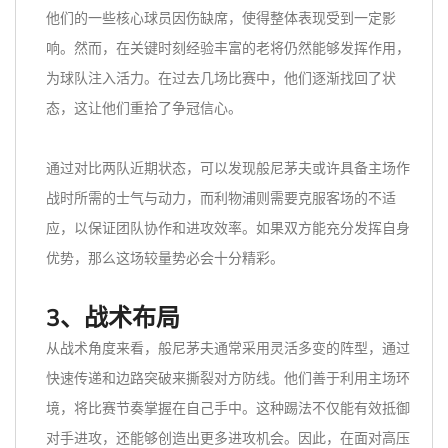
他们的一些核心球员因伤缺席，使得整体表现受到一定影
响。然而，在关键时刻经验丰富的老将仍然能够发挥作用，
为球队注入活力。在过去几场比赛中，他们逐渐找回了状
态，这让他们重拾了争冠信心。
通过对比两队近期状态，可以发现般尼茅夫或许具备主场作
战时所需的士气与动力，而利物浦则需要克服客场的不适
应，以保证团队协作和进攻效率。如果双方能充分发挥自身
优势，那么这场较量势必会十分精彩。
3、战术布局
从战术角度来看，般尼茅夫通常采用灵活多变的阵型，通过
快速传递和边路突破来撕裂对方防线。他们善于利用主场环
境，将比赛节奏掌握在自己手中。这种踢法不仅能有效抵御
对手进攻，还能够创造出更多进攻机会。因此，在面对高压