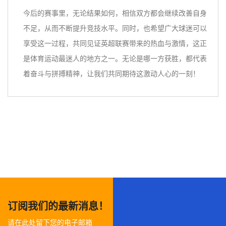
今后的赛事里，无论结果如何，相信双方都会继续改善自身
不足，从而不断提升竞技水平。同时，也希望广大球迷可以
享受这一过程，共同见证英超联赛带来的热血与激情，这正
是体育运动最迷人的地方之一。无论是哪一方获胜，都代表
着奋斗与拼搏精神，让我们共同期待这激动人心的一刻！
订阅我们的最新消息！
请在此处留下您的电子邮箱