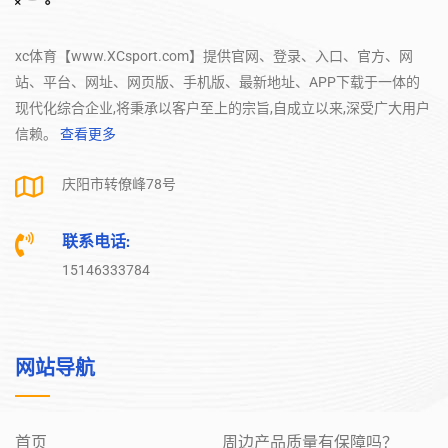
xc体育【www.XCsport.com】提供官网、登录、入口、官方、网
站、平台、网址、网页版、手机版、最新地址、APP下载于一体的
现代化综合企业,将秉承以客户至上的宗旨,自成立以来,深受广大用户
信赖。
查看更多
庆阳市转僚峰78号
联系电话:
15146333784
网站导航
首页
周边产品质量有保障吗？