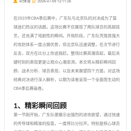
xc体育
2026-07-09 12:11:26
在2023年CBA季后赛中，广东队与北京队的对决成为了篮
球迷们热议的话题。这场比赛不仅展现了两队球员的高超技
艺，还充满了戏剧性的瞬间。开局阶段，广东队凭借其强大
的攻防体系一度占据优势，但北京队迅速调整，在次节进行
反击，双方在比分上你追我赶。整场比赛高潮迭起，最后关
键时刻的表现更是让观众心潮澎湃。本文将从精彩瞬间回
顾、战术分析、球员表现、以及未来展望四个方面，对这场
经典对决进行深入解析，以期为读者呈现一个全面而生动的
CBA季后赛画卷。
1、精彩瞬间回顾
第一节刚开始，广东队便展示出强烈的进攻欲望，通过快速
的传导球和精准的投篮，一度将比分拉开。特别是核心球员