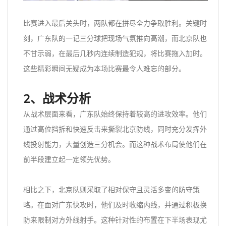
比赛进入最后关头时，两队都在拼尽全力争取胜利。关键时
刻，广东队的一记三分球把现场气氛推向高潮，而北京队也
不甘示弱，在最后几秒内连续制造犯规，将比赛拖入加时。
这些精彩瞬间无疑成为本场比赛最令人难忘的部分。
2、战术分析
从战术层面来看，广东队始终保持着较高的进攻效率。他们
通过高位挡拆和快速反击来撕裂北京防线，同时充分发挥外
线投射能力，大量创造三分机会。而这种战术布局使他们在
前半段建立起一定领先优势。
相比之下，北京队则采取了相对保守且灵活多变的防守策
略。在面对广东快攻时，他们及时收缩内线，并通过积极换
防来限制对方外线射手。这种针对性的布置在下半场表现尤