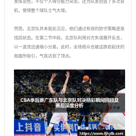
发挥出色，不仅个人得分能力突出，还为队友创造了多次良
机，使得整个球队士气大增。
然而，北京队并未就此沉沦，他们通过有效的防守策略逐渐
找回状态。在第二节中段，北京队利用对方失误展开反击，
以一波流迅速缩小分差。此时，全场观众也被这跌宕起伏的
局面所吸引，气氛达到了顶点。