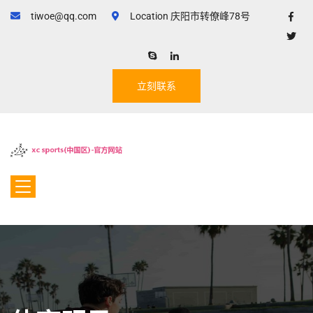
tiwoe@qq.com
Location 庆阳市转僚峰78号
立刻联系