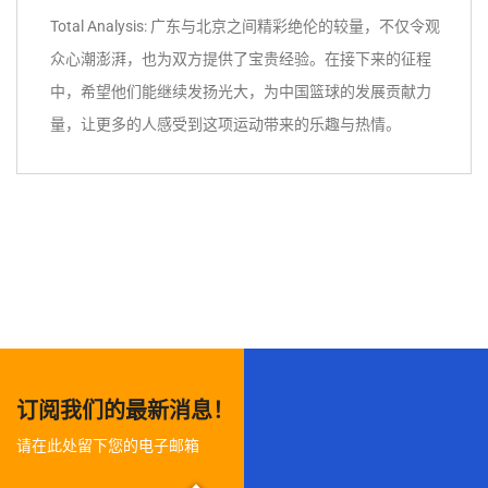
Total Analysis: 广东与北京之间精彩绝伦的较量，不仅令观
众心潮澎湃，也为双方提供了宝贵经验。在接下来的征程
中，希望他们能继续发扬光大，为中国篮球的发展贡献力
量，让更多的人感受到这项运动带来的乐趣与热情。
订阅我们的最新消息！
请在此处留下您的电子邮箱