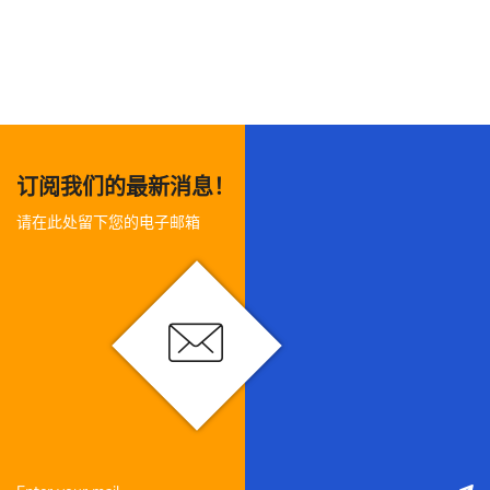
订阅我们的最新消息！
请在此处留下您的电子邮箱