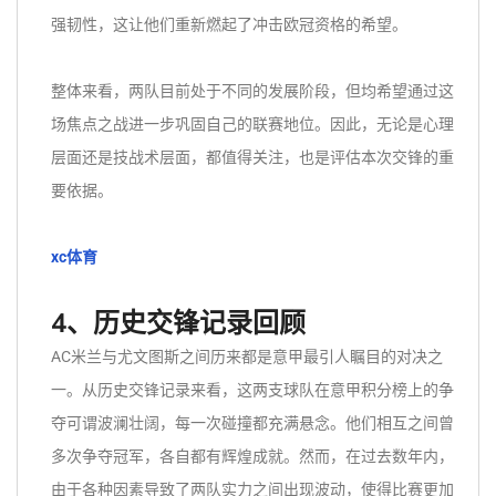
强韧性，这让他们重新燃起了冲击欧冠资格的希望。
整体来看，两队目前处于不同的发展阶段，但均希望通过这
场焦点之战进一步巩固自己的联赛地位。因此，无论是心理
层面还是技战术层面，都值得关注，也是评估本次交锋的重
要依据。
xc体育
4、历史交锋记录回顾
AC米兰与尤文图斯之间历来都是意甲最引人瞩目的对决之
一。从历史交锋记录来看，这两支球队在意甲积分榜上的争
夺可谓波澜壮阔，每一次碰撞都充满悬念。他们相互之间曾
多次争夺冠军，各自都有辉煌成就。然而，在过去数年内，
由于各种因素导致了两队实力之间出现波动，使得比赛更加