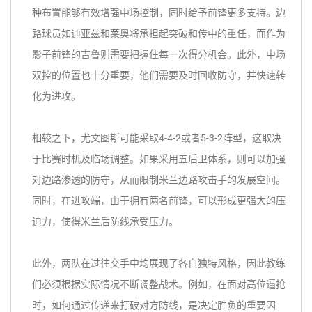
种布置能够有效增强中场控制，同时给予前锋更多支持。边
路球员如迪亚兹和莱奥将承担起突破和传中的重任，而作为
影子前锋的吉鲁则需要把握住每一次得分机会。此外，中场
双控的位置也十分重要，他们需要及时回收防守，并快速转
化为进攻。
相较之下，尤文图斯可能采取4-4-2或者5-3-2阵型，这取决
于比赛时机及临场调整。如果采用五后卫体系，则可以加强
对边路渗透的防守，从而限制米兰边路攻击手的发展空间。
同时，在进攻端，由于拥有两名前锋，可以形成更强大的压
迫力，使得米兰后防线承受压力。
此外，两队在过往交手中均展现了各自独特风格，因此教练
们必须根据实际情况不断调整战术。例如，在面对高位逼抢
时，如何通过传递来打破对方防线，是决定胜负的重要因