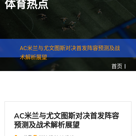
体育热点
AC米兰与尤文图斯对决首发阵容预测及战
术解析展望
首页
AC米兰与尤文图斯对决首发阵容
预测及战术解析展望