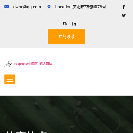
tiwoe@qq.com
Location 庆阳市转僚峰78号
立刻联系